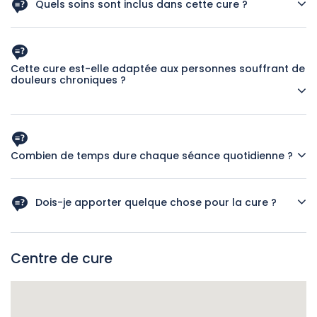
Quels soins sont inclus dans cette cure ?
Chaque jour, vous bénéficiez de 5 soins : un parcours bio
marin, un enveloppement aux algues anti-arthrose avec
couverture chauffante, un soin d’hydrothérapie au choix,
Cette cure est-elle adaptée aux personnes souffrant de
une séance d’électrothérapie et un soin arthro-
douleurs chroniques ?
rhumatismal avec un kinésithérapeute (25 minutes).
Oui, elle est idéale pour les personnes atteintes d’arthrose
ou de douleurs rhumatismales cherchant un soulagement
durable.
Combien de temps dure chaque séance quotidienne ?
Environ 3 heures avec les 5 soins successifs.
Dois-je apporter quelque chose pour la cure ?
Dois-je apporter quelque chose pour la cure ?
Centre de cure