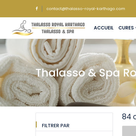
contact@thalasso-royal-karthago.com
ACCUEIL
CUR
Thalasso & Spa Ro
84 
FILTRER PAR