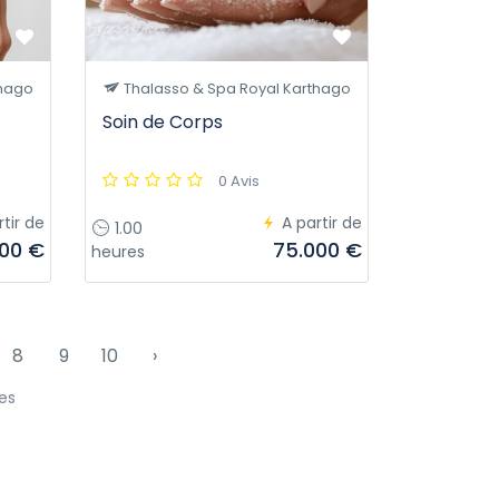
thago
Thalasso & Spa Royal Karthago
Soin de Corps
0 Avis
rtir de
A partir de
1.00
000 €
75.000 €
heures
8
9
10
›
es