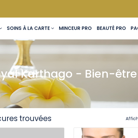
ES
SOINS À LA CARTE
MINCEUR PRO
BEAUTÉ PRO
yal Karthago - Bien-être 
cures trouvées
Affich