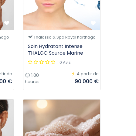
thago
Thalasso & Spa Royal Karthago
Soin Hydratant Intense
THALGO Source Marine
0 Avis
rtir de
A partir de
1.00
00 €
90.000 €
heures