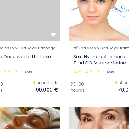
halasso & Spa Royal Karthago
Thalasso & Spa Royal Kar
e Decouverte thalasso
Soin Hydratant Intense
THALGO Source Marine
0 Avis
0 Avis
A partir de
A pa
00
1.00
90.000 €
70.
s
heures