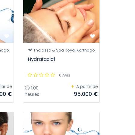
thago
Thalasso & Spa Royal Karthago
Hydrafacial
0 Avis
rtir de
A partir de
1.00
000 €
95.000 €
heures