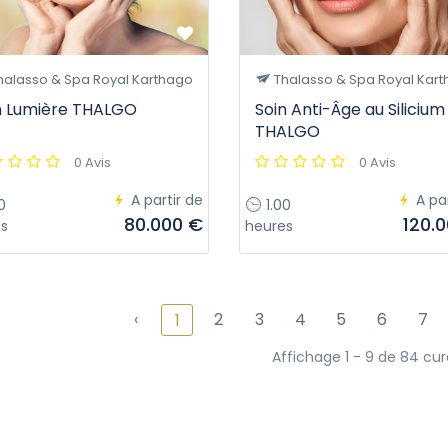
halasso & Spa Royal Karthago
Thalasso & Spa Royal Kar
n Lumière THALGO
Soin Anti-Âge au Silicium
THALGO
0 Avis
0 Avis
A partir de
A pa
0
1.00
80.000 €
120.
s
heures
‹
2
3
4
5
6
7
1
Affichage 1 - 9 de 84 cur