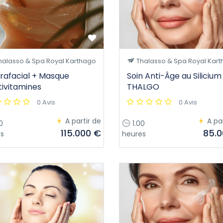
halasso & Spa Royal Karthago
Thalasso & Spa Royal Kar
rafacial + Masque
Soin Anti-Âge au Silicium
tivitamines
THALGO
0 Avis
0 Avis
A partir de
A pa
0
1.00
115.000 €
85.0
s
heures