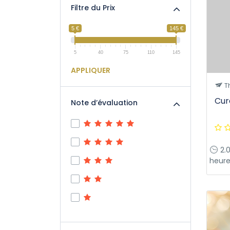
Filtre du Prix
5 €
145 €
5
40
75
110
145
APPLIQUER
T
Cur
Note d’évaluation
2.
heure