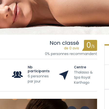
Non classé
0
/5
de 0 avis
0% personnes recommandent
Nb
Centre
participants
Thalasso &
6 personnes
Spa Royal
par jour
Karthago