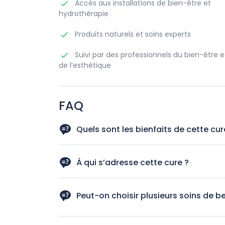
Accès aux installations de bien-être et
hydrothérapie
Produits naturels et soins experts
Suivi par des professionnels du bien-être e
de l’esthétique
FAQ
Quels sont les bienfaits de cette cur
Elle hydrate et régénère la peau, tout en procu
esthétiques.
À qui s’adresse cette cure ?
À toute personne souhaitant allier soins esthé
détendue.
Peut-on choisir plusieurs soins de b
Un seul soin de beauté est inclus par jour, ma