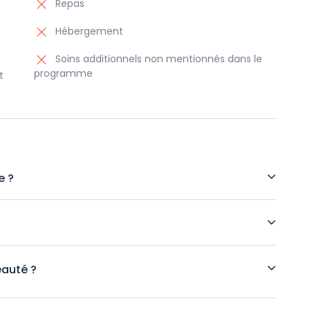
Repas
Hébergement
Soins additionnels non mentionnés dans le
programme
t
e ?
rant une relaxation intense grâce aux soins marins et
tiques et bien-être pour retrouver une peau éclatante et
eauté ?
is des soins supplémentaires peuvent être ajoutés en