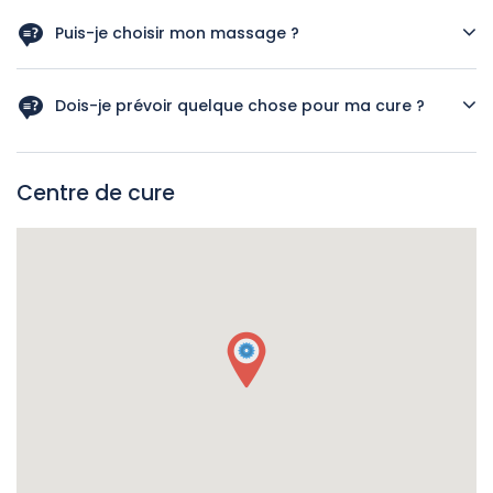
Cette cure aide à revitaliser le corps, détendre l’esprit et
rééquilibrer l’énergie grâce à une combinaison de soins
Puis-je choisir mon massage ?
hydratants, tonifiants et relaxants.
Oui, vous pouvez sélectionner parmi plusieurs techniques :
Anti-stress, Oriental, Californien, Pierres chaudes,
Dois-je prévoir quelque chose pour ma cure ?
Ayurvédique, TUI NA ou Shiatsu.
Un maillot de bain, une serviette et des sandales adaptées
aux soins d’eau sont recommandés.
Centre de cure