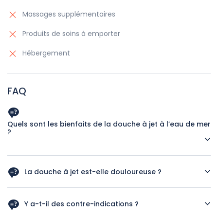
Massages supplémentaires
Produits de soins à emporter
Hébergement
FAQ
Quels sont les bienfaits de la douche à jet à l’eau de mer
?
Ce soin améliore la circulation sanguine, tonifie la peau et
aide à la récupération musculaire.
La douche à jet est-elle douloureuse ?
Non, l’intensité du jet est réglable selon la sensibilité de
chacun.
Y a-t-il des contre-indications ?