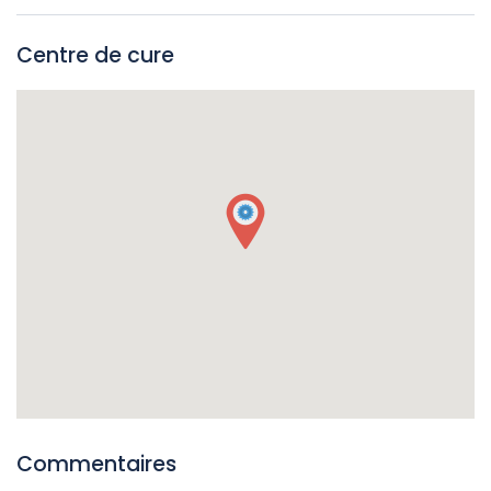
Elle est déconseillée aux personnes souffrant de problèmes
circulatoires sévères ou de peau fragile.
Centre de cure
Commentaires