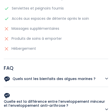
Serviettes et peignoirs fournis
Accès aux espaces de détente après le soin
Massages supplémentaires
Produits de soins à emporter
Hébergement
FAQ
Quels sont les bienfaits des algues marines ?
Elles sont riches en minéraux et oligo-éléments, favorisant
la détoxification, l'hydratation et l'amélioration de la
circulation sanguine.
Quelle est la différence entre l’enveloppement minceur
et l’enveloppement anti-arthrose ?