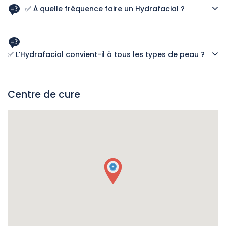
rides, amélioration de l’éclat et du grain de peau.
✅ À quelle fréquence faire un Hydrafacial ?
➡ Une séance par mois est recommandée pour un résultat
optimal.
✅ L’Hydrafacial convient-il à tous les types de peau ?
➡ Oui, il est adapté aux peaux sensibles, sèches, grasses et
mixtes.
Centre de cure