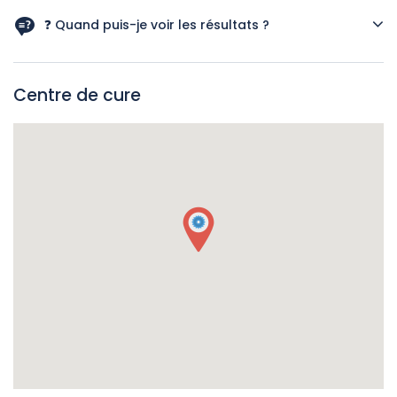
Oui, il est adapté à tous les types de peau, y compris les
plus sensibles.
❓ Quand puis-je voir les résultats ?
Les résultats sont visibles immédiatement après la séance :
peau plus lumineuse, plus lisse et parfaitement hydratée.
Centre de cure