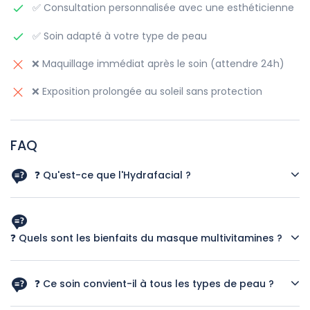
✅ Consultation personnalisée avec une esthéticienne
✅ Soin adapté à votre type de peau
❌ Maquillage immédiat après le soin (attendre 24h)
❌ Exposition prolongée au soleil sans protection
FAQ
❓ Qu'est-ce que l'Hydrafacial ?
L'Hydrafacial est un soin du visage révolutionnaire qui
nettoie, exfolie et hydrate la peau en profondeur tout en
améliorant son éclat naturel.
❓ Quels sont les bienfaits du masque multivitamines ?
Le masque multivitamines nourrit la peau, booste son éclat
et réduit les signes de fatigue et du vieillissement.
❓ Ce soin convient-il à tous les types de peau ?