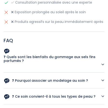
✅ Consultation personnalisée avec une experte
❌ Exposition prolongée au soleil après le soin
❌ Produits agressifs sur la peau immédiatement après
FAQ
❓ Quels sont les bienfaits du gommage aux sels fins
parfumés ?
Ce gommage élimine les cellules mortes, affine le grain de
peau et stimule la circulation pour un éclat naturel.
❓ Pourquoi associer un modelage au soin ?
Le modelage détend les muscles, active la microcirculation
et optimise l’hydratation pour une peau sublimée.
❓ Ce soin convient-il à tous les types de peau ?
Oui, il est adapté à tous les types de peau, même