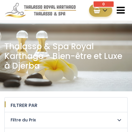
0
Thalasso & Spa Royal
Karthago - Bien-être et Luxe
à Djerba
FILTRER PAR
Filtre du Prix