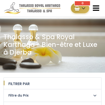
0
Thalasso & Spa Royal
Karthago - Bien-être et Luxe
à Djerba
FILTRER PAR
Filtre du Prix